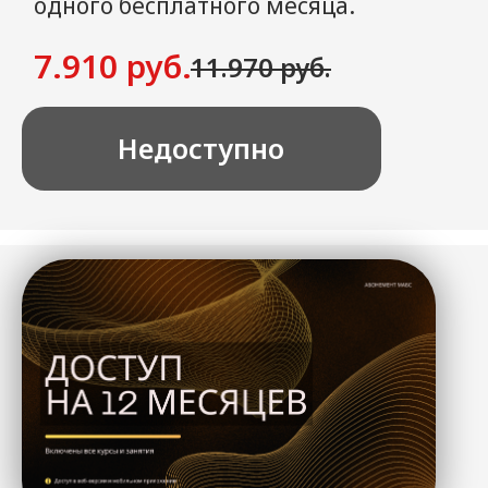
ИП Оларь С.И.
ОГРНИП 311430715200031
ИНН 434000204435
г. Екатеринбург,
ул. Чайковского, дом 68
МАБС®
Публичная офферта