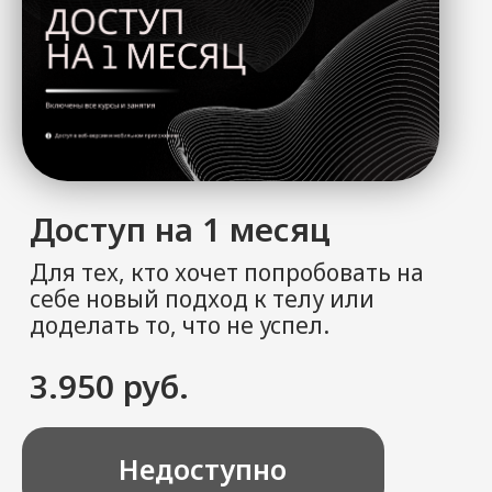
Доступ на 12 месяцев
Для тех, кто предпочитает "не
заморачиваться" по поводу
постоянных ежемесячных
платежей, а просто заниматься
своим телом и здоровьем.
Годовая подписка = спокойная
нервная система и самая выгодная
цена в Академии.
17.000 руб.
47.880 руб.
Недоступно