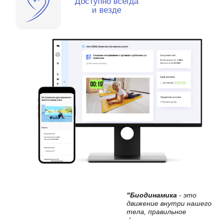
1 год - действует
6 месяцев -
ПРОМОКОД
действует
ПРОМОКОД
23 900
₽
16 900
₽
147990₽
547990₽
-Доступ ко всем курсам и
-Доступ ко всем курсам и
занятиям в МАБС на 12
занятиям в МАБС на 6
месяцев
месяцев
Нажмите на кнопку и
Нажмите на кнопку и
введите почту
введите почту
После оплаты вам на
После оплаты вам на
почту придет письмо
почту придет письмо
с подключением
с подключением
(Может попасть в
(Может попасть в
СПАМ-проверьте)
СПАМ-проверьте)
Приобрести абонемент
Приобрести абонемент
МАБС
— это самый полный каталог курсов
и занятий для эталонного,