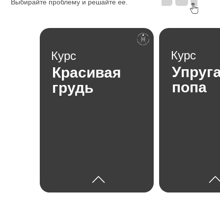
Курс
Курс
Упруг
Красивая
попа
грудь