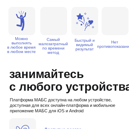
функционирование всех
процессов. Наблюдая за
специалистами и моими
коллегами, как они
стараются сделать для
человека пользу, начиная
от осанки, устранения
лишнего объема,
эстетики, здоровья,
красоты и все их труды и
результаты клиентов в
скорое время исчезают,
не виноват в этом никто.
Просто нас не учили
правильно управлять
своими мышцами,
связками и фасциями,
чувствовать тело
."
Оларь Сергей Ильич
-Практический специалист Российской академии народной медицины
-Висцеральный терапевт с 17-летним опытом
-Остеопат
-Врач-травмотолог-ортопед 2012г.
(Повышение квалификации "Лечебная физкультура и спортивная медицина"
2019г.)
-РПТ-терапевт
-Гид, аналитик Human Design, направление Рейвбиология и аминокислоты.
Основатель 2 методологии безмедикаментозного восстановления,
оздоровления и омоложения тела:
Биодинамика и RABAL Гимнастика.
Основатель МАБС (Международная Академия биодинамики и
самовосстановления)
На текущий момент более 3000 ежедневно занимающихся в мобильном
приложении участников.
Insagram: @dr-olar (330 000 подписчиков)
Telegram: @dr_olar (21 000 подписчиков)