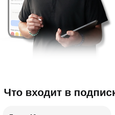
Что входит в подписку?
Более 16 курсов
Комплексное решение локальных проблем. Со
списком доступных курсов можно ознакомиться
ниже.
Курсы прошли более 8000 девушек.
Более 200 занятий
Все занятия и курсы по биодинамике и RABAL
Гимнастике, более 200 занятий на устранение
большинства проблем со здоровьем и эстетикой
простыми движениями по 10 минут в день.