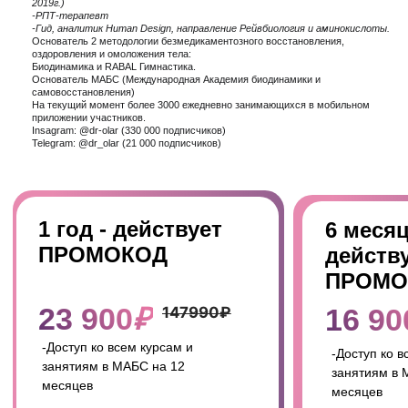
ИП Оларь С.И.
ОГРНИП 311430715200031
ИНН 434000204435
г. Екатеринбург,
ул. Чайковского, дом 68
МАБС®
ПУБЛИЧНАЯ ОФЕРТА