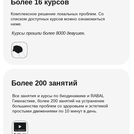
Что такое биодинамика?
- это массово набирающий популярность метод
самовосстановления и самоисцеления тела с помощью
простых танцевальных движений, каждые из которых
глубоко и точечно
направлены на проработку нужных областей организма.
На 2023 год это самый эффективный и доступный (по
времени и стоимости)
метод работы со своим телом. По статистике МАБС
более 17000 человек внедрили биодинамику в свою
утреннюю рутину, что позволяет за 10 минут в день
худеть, исправлять осанку, подтягивать кожу,
наполнятся энергией, лечить глубокие заболевания,
вплоть до неизлечимых (В МАБС уже 3 человека
победившие болезнь Бехтерева с помощью
биодинамики).
Можно
Самый
Быстрый и
Нет
выполнять
малозатратный
видимый
противопоказаний
в любое время
по времени
результат
в любом месте
метод
занимайтесь